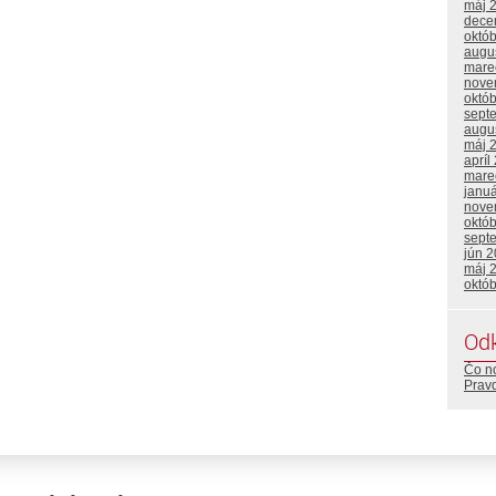
máj 
dece
októ
augu
mare
nove
októ
sept
augu
máj 
apríl
mare
janu
nove
októ
sept
jún 
máj 
októ
Od
Čo n
Prav