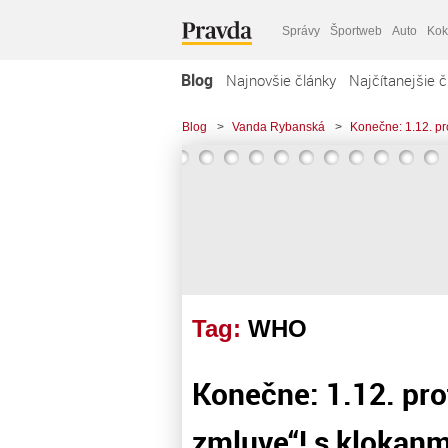
Správy
Športweb
Auto
Kok
Blog
Najnovšie články
Najčítanejšie č
Blog
>
Vanda Rybanská
>
Konečne: 1.12. pr
Tag:
WHO
Konečne: 1.12. pr
zmluve“! s klokanm