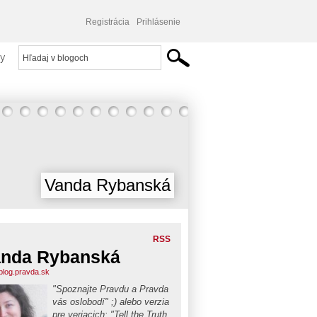
Registrácia
Prihlásenie
y
Vanda Rybanská
RSS
nda Rybanská
blog.pravda.sk
"Spoznajte Pravdu a Pravda
vás oslobodí" ;) alebo verzia
pre veriacich: "Tell the Truth