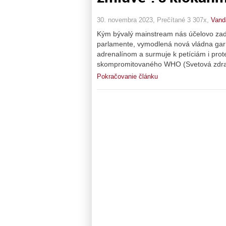
30. novembra 2023, Prečítané 3 307x,
Vand
Kým bývalý mainstream nás účelovo zadúš
parlamente, vymodlená nová vládna garn
adrenalínom a surmuje k petíciám i prote
skompromitovaného WHO (Svetová zdrav
Pokračovanie článku