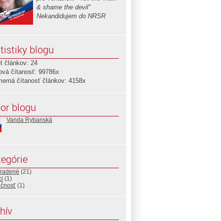
& shame the devil"
Nekandidujem do NRSR
tistiky blogu
t článkov: 24
ová čítanosť: 99786x
merná čítanosť článkov: 4158x
or blogu
Vanda Rybanská
egórie
radené
(21)
ci
(1)
očnosť
(1)
hív