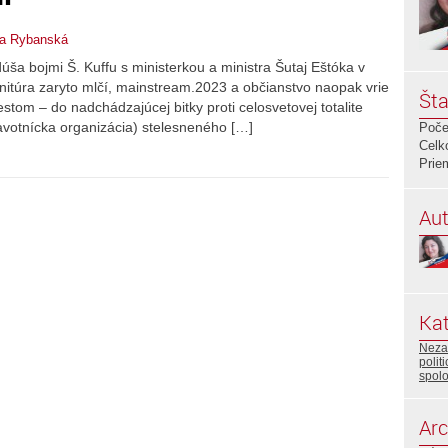
a Rybanská
a bojmi Š. Kuffu s ministerkou a ministra Šutaj Eštóka v
itúra zaryto mlčí, mainstream.2023 a občianstvo naopak vrie
Šta
stom – do nadchádzajúcej bitky proti celosvetovej totalite
otnícka organizácia) stelesneného […]
Poče
Celk
Prie
Aut
Kat
Neza
politi
spol
Arc