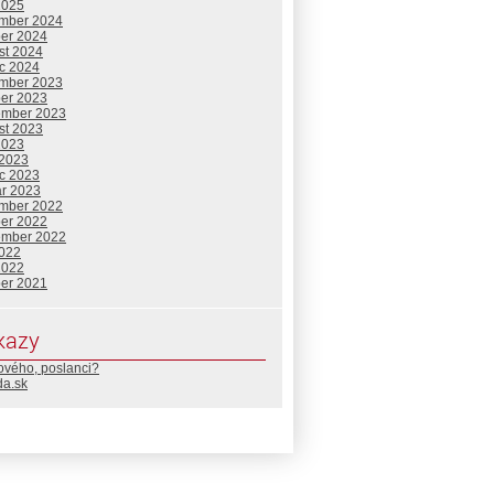
2025
mber 2024
ber 2024
st 2024
c 2024
mber 2023
ber 2023
ember 2023
st 2023
2023
 2023
c 2023
ár 2023
mber 2022
ber 2022
ember 2022
2022
2022
ber 2021
kazy
ového, poslanci?
da.sk