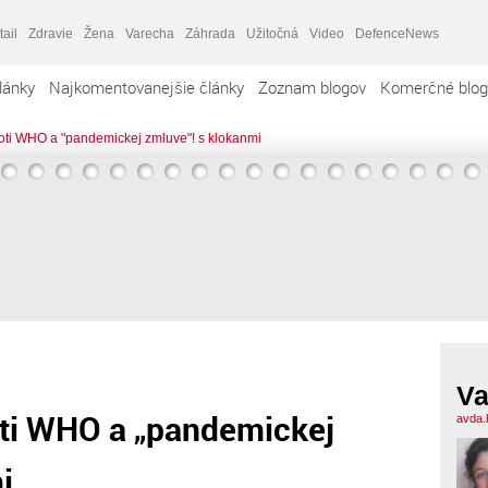
tail
Zdravie
Žena
Varecha
Záhrada
Užitočná
Video
DefenceNews
lánky
Najkomentovanejšie články
Zoznam blogov
Komerčné blog
oti WHO a "pandemickej zmluve"! s klokanmi
Va
oti WHO a „pandemickej
avda.
i