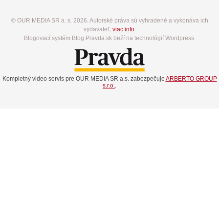
© OUR MEDIA SR a. s. 2026. Autorské práva sú vyhradené a vykonáva ich
vydavateľ,
viac info
.
Blogovací systém Blog.Pravda.sk beží na technológií Wordpress.
Kompletný video servis pre OUR MEDIA SR a.s. zabezpečuje
ARBERTO GROUP
s.r.o.
.