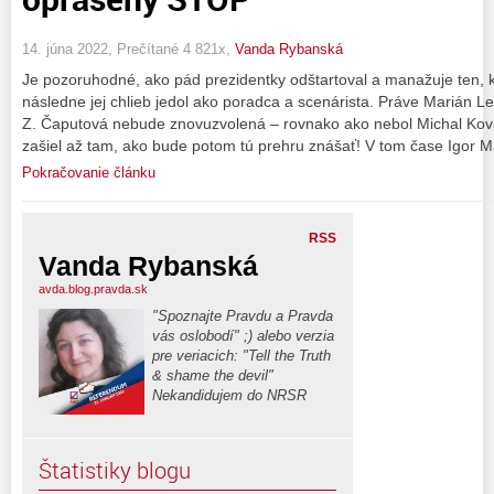
14. júna 2022, Prečítané 4 821x,
Vanda Rybanská
Je pozoruhodné, ako pád prezidentky odštartoval a manažuje ten, 
následne jej chlieb jedol ako poradca a scenárista. Práve Marián Leš
Z. Čaputová nebude znovuzvolená – rovnako ako nebol Michal Kov
zašiel až tam, ako bude potom tú prehru znášať! V tom čase Igor M
Pokračovanie článku
RSS
Vanda Rybanská
avda.blog.pravda.sk
"Spoznajte Pravdu a Pravda
vás oslobodí" ;) alebo verzia
pre veriacich: "Tell the Truth
& shame the devil"
Nekandidujem do NRSR
Štatistiky blogu