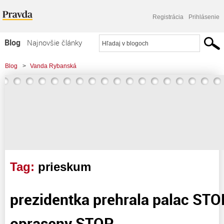
Registrácia
Prihlásenie
Blog
Najnovšie články
Najčítanejšie články
Blog
>
Vanda Rybanská
Najkomentovanejšie články
>
prezidentka prehrala palac STOP nahradnik opraseny STOP
Zoznam blogov
Komerčné blogy
Tag:
prieskum
prezidentka prehrala palac STO
opraseny STOP