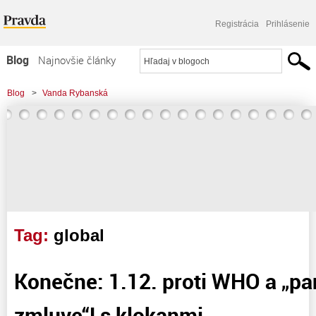
Registrácia
Prihlásenie
Blog
Najnovšie články
Najčítanejšie články
Blog
>
Vanda Rybanská
Najkomentovanejšie články
>
Konečne: 1.12. proti WHO a "pandemickej zmluve"! s klokanmi
Zoznam blogov
Komerčné blogy
Tag:
global
Konečne: 1.12. proti WHO a „p
zmluve“! s klokanmi