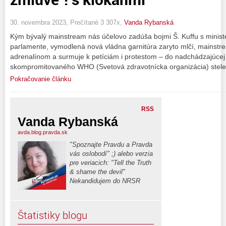
30. novembra 2023, Prečítané 3 307x,
Vanda Rybanská
Kým bývalý mainstream nás účelovo zadúša bojmi Š. Kuffu s ministe
parlamente, vymodlená nová vládna garnitúra zaryto mlčí, mainstr
adrenalínom a surmuje k petíciám i protestom – do nadchádzajúcej bi
skompromitovaného WHO (Svetová zdravotnícka organizácia) stel
Pokračovanie článku
RSS
Vanda Rybanská
avda.blog.pravda.sk
"Spoznajte Pravdu a Pravda
vás oslobodí" ;) alebo verzia
pre veriacich: "Tell the Truth
& shame the devil"
Nekandidujem do NRSR
Štatistiky blogu