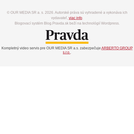
© OUR MEDIA SR a. s. 2026. Autorské práva sú vyhradené a vykonáva ich
vydavateľ,
viac info
.
Blogovací systém Blog.Pravda.sk beží na technológií Wordpress.
Kompletný video servis pre OUR MEDIA SR a.s. zabezpečuje
ARBERTO GROUP
s.r.o.
.